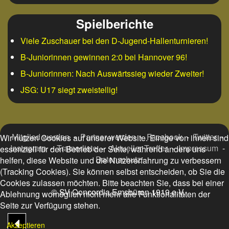
Spielberichte
Viele Zuschauer bei den D-Jugend-Hallenturnieren!
B-Juniorinnen gewinnen 2:0 bei Hannover 96!
B-Juniorinnen: Nach Auswärtssieg wieder Zweiter!
JSG: U17 siegt zweistellig!
Mitglied werden
-
Partner werden
-
Facebook
-
Twitter
-
Wir nutzen Cookies auf unserer Website. Einige von ihnen sind
Instagram
-
Trainerliste
-
Aktueller Treffer
-
Impressum
-
essenziell für den Betrieb der Seite, während andere uns
Datenschutz
helfen, diese Website und die Nutzererfahrung zu verbessern
(Tracking Cookies). Sie können selbst entscheiden, ob Sie die
Cookies zulassen möchten. Bitte beachten Sie, dass bei einer
© SV Concordia Emsbüren 1919 e.V.
Ablehnung womöglich nicht mehr alle Funktionalitäten der
Seite zur Verfügung stehen.
Akzeptieren