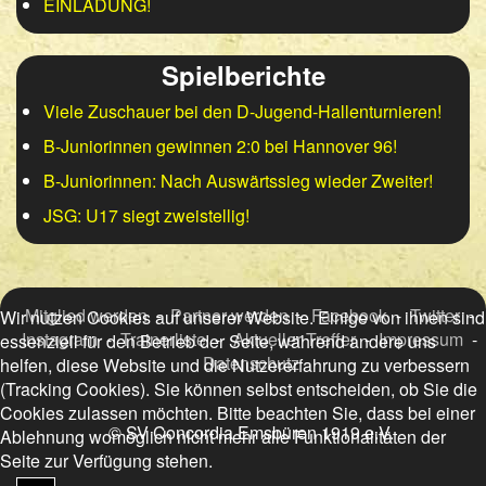
EINLADUNG!
Spielberichte
Viele Zuschauer bei den D-Jugend-Hallenturnieren!
B-Juniorinnen gewinnen 2:0 bei Hannover 96!
B-Juniorinnen: Nach Auswärtssieg wieder Zweiter!
JSG: U17 siegt zweistellig!
Mitglied werden
-
Partner werden
-
Facebook
-
Twitter
-
Wir nutzen Cookies auf unserer Website. Einige von ihnen sind
Instagram
-
Trainerliste
-
Aktueller Treffer
-
Impressum
-
essenziell für den Betrieb der Seite, während andere uns
Datenschutz
helfen, diese Website und die Nutzererfahrung zu verbessern
(Tracking Cookies). Sie können selbst entscheiden, ob Sie die
Cookies zulassen möchten. Bitte beachten Sie, dass bei einer
© SV Concordia Emsbüren 1919 e.V.
Ablehnung womöglich nicht mehr alle Funktionalitäten der
Seite zur Verfügung stehen.