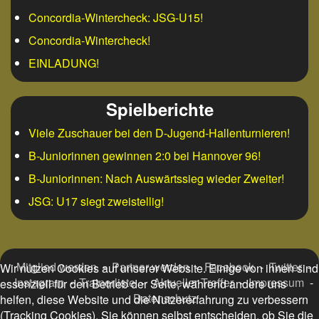
Concordia-Wintercheck: JSG-U15!
Concordia-Wintercheck!
EINLADUNG!
Spielberichte
Viele Zuschauer bei den D-Jugend-Hallenturnieren!
B-Juniorinnen gewinnen 2:0 bei Hannover 96!
B-Juniorinnen: Nach Auswärtssieg wieder Zweiter!
JSG: U17 siegt zweistellig!
Mitglied werden
-
Partner werden
-
Facebook
-
Twitter
-
Wir nutzen Cookies auf unserer Website. Einige von ihnen sind
Instagram
-
Trainerliste
-
Aktueller Treffer
-
Impressum
-
essenziell für den Betrieb der Seite, während andere uns
Datenschutz
helfen, diese Website und die Nutzererfahrung zu verbessern
(Tracking Cookies). Sie können selbst entscheiden, ob Sie die